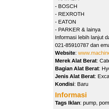
- BOSCH
- REXROTH
- EATON
- PARKER & lainya
Informasi lebih lanjut
021-85910787 dan ema
Website
:
www.machine
Merek Alat Berat
: Cat
Bagian Alat Berat
: Hy
Jenis Alat Berat
: Exc
Kondisi
: Baru
Informasi
Tags Iklan
: pump, pomp