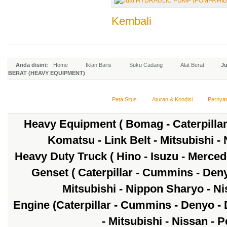
Kembali
Anda disini:
Home
Iklan Baris
Suku Cadang
Alat Berat
Ju
BERAT (HEAVY EQUIPMENT)
Peta Situs
Aturan & Kondisi
Pernya
Heavy Equipment ( Bomag - Caterpillar 
Komatsu - Link Belt - Mitsubishi -
Heavy Duty Truck ( Hino - Isuzu - Mercede
Genset ( Caterpillar - Cummins - Den
Mitsubishi - Nippon Sharyo - Nis
Engine (Caterpillar - Cummins - Denyo - 
- Mitsubishi - Nissan - 