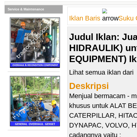
Service & Maintenance
Iklan Baris
Suku 
Judul Iklan
: J
HIDRAULIK) un
EQUIPMENT)
I
Lihat semua iklan dar
Deskripsi
Menjual bermacam - 
khusus untuk ALAT 
CATERPILLAR, HITAC
DYNAPAC, VOLVO, HY
cadangnya yaitu :